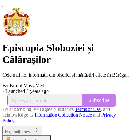
Episcopia Sloboziei și
Călărașilor
Cele mai noi informații din biserici și mănăstiri aflate în Bărăgan
By Biroul Mass-Media
·
Launched 3 years ago
Subscribe
By subscribing, you agree Substack's
Terms of Use
, and
acknowledge its
Information Collection Notice
and
Privacy
Policy
.
Nu, mulțumesc!