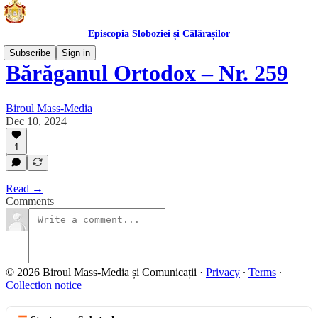
Episcopia Sloboziei și Călărașilor
Subscribe
Sign in
Bărăganul Ortodox – Nr. 259
Biroul Mass-Media
Dec 10, 2024
1
Read →
Comments
© 2026 Biroul Mass-Media și Comunicații
·
Privacy
∙
Terms
∙
Collection notice