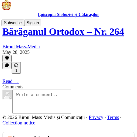
Episcopia Sloboziei și Călărașilor
Subscribe
Sign in
Bărăganul Ortodox – Nr. 264
Biroul Mass-Media
May 28, 2025
1
Read →
Comments
© 2026 Biroul Mass-Media și Comunicații
·
Privacy
∙
Terms
∙
Collection notice