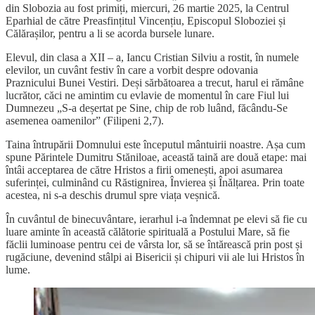
din Slobozia au fost primiți, miercuri, 26 martie 2025, la Centrul
Eparhial de către Preasfințitul Vincențiu, Episcopul Sloboziei și
Călărașilor, pentru a li se acorda bursele lunare.
Elevul, din clasa a XII – a, Iancu Cristian Silviu a rostit, în numele
elevilor, un cuvânt festiv în care a vorbit despre odovania
Praznicului Bunei Vestiri. Deși sărbătoarea a trecut, harul ei rămâne
lucrător, căci ne amintim cu evlavie de momentul în care Fiul lui
Dumnezeu „S-a deșertat pe Sine, chip de rob luând, făcându-Se
asemenea oamenilor” (Filipeni 2,7).
Taina întrupării Domnului este începutul mântuirii noastre. Așa cum
spune Părintele Dumitru Stăniloae, această taină are două etape: mai
întâi acceptarea de către Hristos a firii omenești, apoi asumarea
suferinței, culminând cu Răstignirea, Învierea și Înălțarea. Prin toate
acestea, ni s-a deschis drumul spre viața veșnică.
În cuvântul de binecuvântare, ierarhul i-a îndemnat pe elevi să fie cu
luare aminte în această călătorie spirituală a Postului Mare, să fie
făclii luminoase pentru cei de vârsta lor, să se întărească prin post și
rugăciune, devenind stâlpi ai Bisericii și chipuri vii ale lui Hristos în
lume.