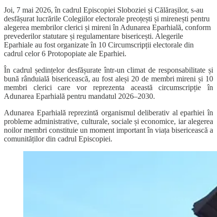
Joi, 7 mai 2026, în cadrul Episcopiei Sloboziei și Călărașilor, s-au
desfășurat lucrările Colegiilor electorale preoțești și mirenești pentru
alegerea membrilor clerici și mireni în Adunarea Eparhială, conform
prevederilor statutare și regulamentare bisericești. Alegerile
Eparhiale au fost organizate în 10 Circumscripții electorale din
cadrul celor 6 Protopopiate ale Eparhiei.
În cadrul ședințelor desfășurate într-un climat de responsabilitate și
bună rânduială bisericească, au fost aleși 20 de membri mireni și 10
membri clerici care vor reprezenta această circumscripție în
Adunarea Eparhială pentru mandatul 2026–2030.
Adunarea Eparhială reprezintă organismul deliberativ al eparhiei în
probleme administrative, culturale, sociale și economice, iar alegerea
noilor membri constituie un moment important în viața bisericească a
comunităților din cadrul Episcopiei.