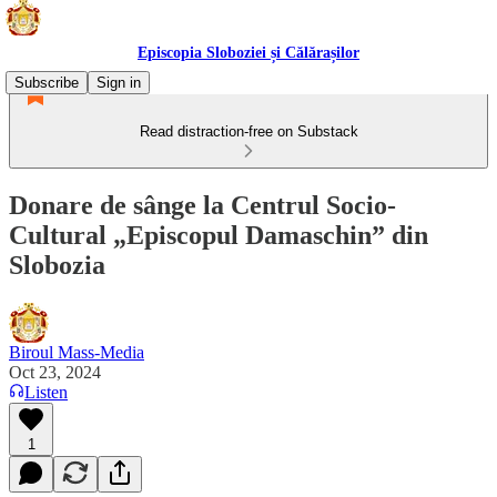
Episcopia Sloboziei și Călărașilor
Subscribe
Sign in
Read distraction-free on Substack
Donare de sânge la Centrul Socio-
Cultural „Episcopul Damaschin” din
Slobozia
Biroul Mass-Media
Oct 23, 2024
Listen
1