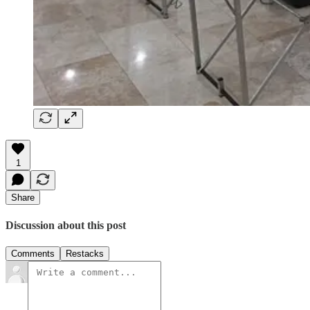
1
Share
Discussion about this post
Comments
Restacks