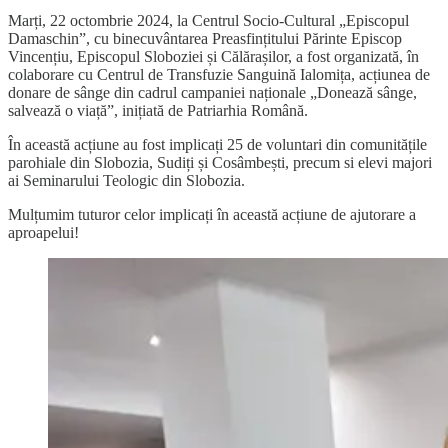
Marți, 22 octombrie 2024, la Centrul Socio-Cultural „Episcopul
Damaschin”, cu binecuvântarea Preasfințitului Părinte Episcop
Vincențiu, Episcopul Sloboziei și Călărașilor, a fost organizată, în
colaborare cu Centrul de Transfuzie Sanguină Ialomița, acțiunea de
donare de sânge din cadrul campaniei naționale „Donează sânge,
salvează o viață”, inițiată de Patriarhia Română.
În această acțiune au fost implicați 25 de voluntari din comunitățile
parohiale din Slobozia, Sudiți și Cosâmbești, precum si elevi majori
ai Seminarului Teologic din Slobozia.
Mulțumim tuturor celor implicați în această acțiune de ajutorare a
aproapelui!