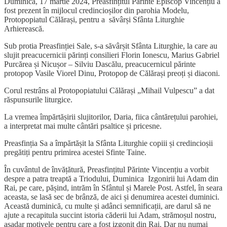
Duminică, 17 martie 2024, Preasfințitul Părinte Episcop Vincențiu a
fost prezent în mijlocul credincioșilor din parohia Modelu,
Protopopiatul Călărași, pentru a săvârși Sfânta Liturghie
Arhierească.
Sub protia Preasfinției Sale, s-a săvârșit Sfânta Liturghie, la care au
slujit preacucernicii părinți consilieri Florin Ionescu, Marius Gabriel
Purcărea și Nicușor – Silviu Dascălu, preacucernicul părinte
protopop Vasile Viorel Dinu, Protopop de Călărași preoți și diaconi.
Corul restrâns al Protopopiatului Călărași „Mihail Vulpescu” a dat
răspunsurile liturgice.
La vremea împărtășirii slujitorilor, Daria, fiica cântărețului parohiei,
a interpretat mai multe cântări psaltice și pricesne.
Preasfinția Sa a împărtășit la Sfânta Liturghie copiii și credincioșii
pregătiți pentru primirea acestei Sfinte Taine.
În cuvântul de învățătură, Preasfințitul Părinte Vincențiu a vorbit
despre a patra treaptă a Triodului, Duminica Izgonirii lui Adam din
Rai, pe care, pășind, intrăm în Sfântul și Marele Post. Astfel, în seara
aceasta, se lasă sec de brânză, de aici și denumirea acestei duminici.
Această duminică, cu multe și adânci semnificații, are darul să ne
ajute a recapitula succint istoria căderii lui Adam, strămoșul nostru,
așadar motivele pentru care a fost izgonit din Rai. Dar nu numai