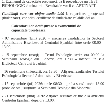
1.
Examenul de capacitate preoțească va fi precedat de un TEST
PSIHOLOGIC eliminatoriu. Rezultatele vor fi cu APT/INAPT.
Candidații care vor obține media 9.00
la capacitatea preoțească
(titularizare), vor primi certificate de titularizare valabile doi ani.
Calendarul de desfășurare a examenului de
capacitate preoțească:
- 07 septembrie (luni) 2026 – înscrierea candidaților la Sectorul
Administrativ Bisericesc al Centrului Eparhial, între orele 09:00 –
13:00;
- 15 septembrie (marți) – Testul Psihologic, scris: ora 09:00 la
Seminarul Teologic din Slobozia; ora 11:30 – interviul în sala
Bibliotecii Centrului Eparhial;
- 16 septembrie (miercuri), ora 13:30 – Afișarea rezultatelor Testului
Psihologic la Sectorul Administrativ Bisericesc;
- 17 septembrie (joi) 2026: orele 08:30 – proba scrisă; orele 13:00
proba de oral; susținute la Seminarul Teologic din Slobozia;
- 21 septembrie (luni) 2026: Afișarea rezultatelor finale la avizierul
Centrului Eparhial, după ora 13.00.