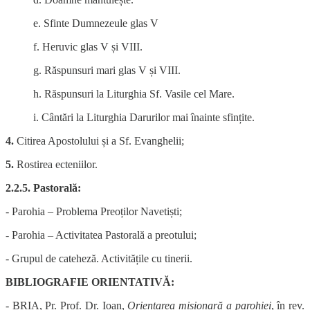
e. Sfinte Dumnezeule glas V
f. Heruvic glas V și VIII.
g. Răspunsuri mari glas V și VIII.
h. Răspunsuri la Liturghia Sf. Vasile cel Mare.
i. Cântări la Liturghia Darurilor mai înainte sfințite.
4.
Citirea Apostolului și a Sf. Evanghelii;
5.
Rostirea ecteniilor.
2.2.5. Pastorală:
- Parohia – Problema Preoților Navetiști;
- Parohia – Activitatea Pastorală a preotului;
- Grupul de cateheză. Activitățile cu tinerii.
BIBLIOGRAFIE ORIENTATIVĂ:
- BRIA, Pr. Prof. Dr. Ioan,
Orientarea misionară a parohiei
, în rev.