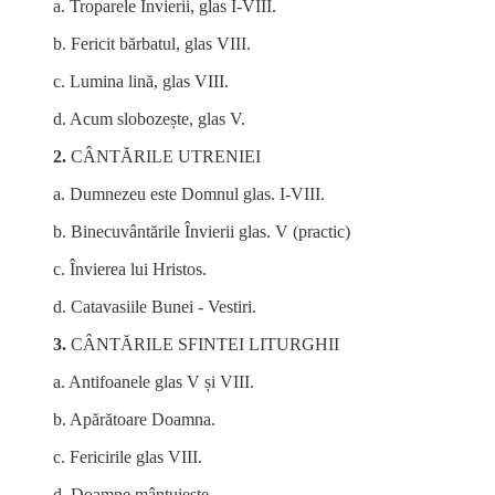
a. Troparele Învierii, glas I-VIII.
b. Fericit bărbatul, glas VIII.
c. Lumina lină, glas VIII.
d. Acum slobozește, glas V.
2.
CÂNTĂRILE UTRENIEI
a. Dumnezeu este Domnul glas. I-VIII.
b. Binecuvântările Învierii glas. V (practic)
c. Învierea lui Hristos.
d. Catavasiile Bunei - Vestiri.
3.
CÂNTĂRILE SFINTEI LITURGHII
a. Antifoanele glas V și VIII.
b. Apărătoare Doamna.
c. Fericirile glas VIII.
d. Doamne mântuiește.