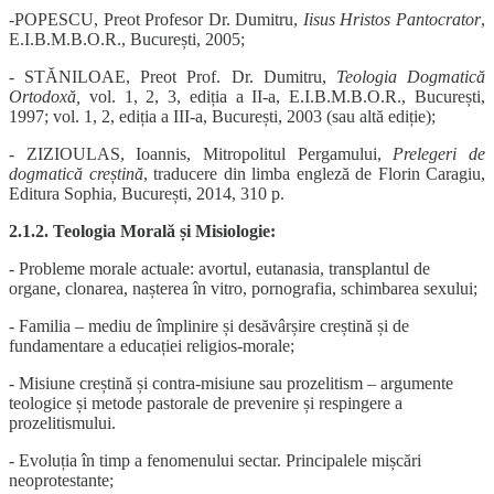
-POPESCU, Preot Profesor Dr. Dumitru,
Iisus Hristos Pantocrator
,
E.I.B.M.B.O.R., București, 2005;
- STĂNILOAE, Preot Prof. Dr. Dumitru,
Teologia Dogmatică
Ortodoxă,
vol. 1, 2, 3, ediția a II-a, E.I.B.M.B.O.R., București,
1997; vol. 1, 2, ediția a III-a, București, 2003 (sau altă ediție);
- ZIZIOULAS, Ioannis, Mitropolitul Pergamului,
Prelegeri de
dogmatică creștină
, traducere din limba engleză de Florin Caragiu,
Editura Sophia, București, 2014, 310 p.
2.1.2. Teologia Morală și Misiologie:
- Probleme morale actuale: avortul, eutanasia, transplantul de
organe, clonarea, nașterea în vitro, pornografia, schimbarea sexului;
- Familia – mediu de împlinire și desăvârșire creștină și de
fundamentare a educației religios-morale;
- Misiune creștină și contra-misiune sau prozelitism – argumente
teologice și metode pastorale de prevenire și respingere a
prozelitismului.
- Evoluția în timp a fenomenului sectar. Principalele mișcări
neoprotestante;