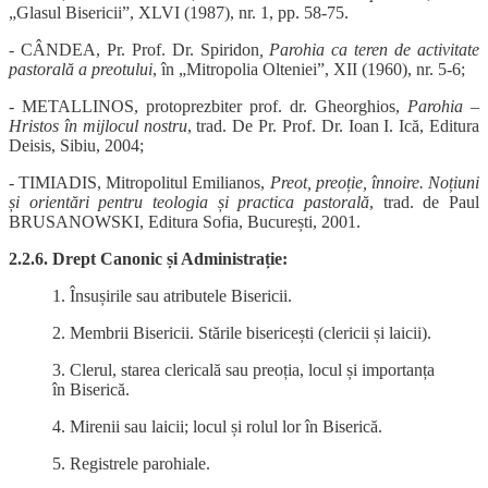
„Glasul Bisericii”, XLVI (1987), nr. 1, pp. 58-75.
- CÂNDEA, Pr. Prof. Dr. Spiridon
, Parohia ca teren de activitate
pastorală a preotului
, în „Mitropolia Olteniei”, XII (1960), nr. 5-6;
- METALLINOS, protoprezbiter prof. dr. Gheorghios,
Parohia –
Hristos în mijlocul nostru
, trad. De Pr. Prof. Dr. Ioan I. Ică, Editura
Deisis, Sibiu, 2004;
- TIMIADIS, Mitropolitul Emilianos,
Preot, preoție, înnoire. Noțiuni
și orientări pentru teologia și practica pastorală
, trad. de Paul
BRUSANOWSKI, Editura Sofia, București, 2001.
2.2.6. Drept Canonic și Administrație:
1. Însușirile sau atributele Bisericii.
2. Membrii Bisericii. Stările bisericești (clericii și laicii).
3. Clerul, starea clericală sau preoția, locul și importanța
în Biserică.
4. Mirenii sau laicii; locul și rolul lor în Biserică.
5. Registrele parohiale.