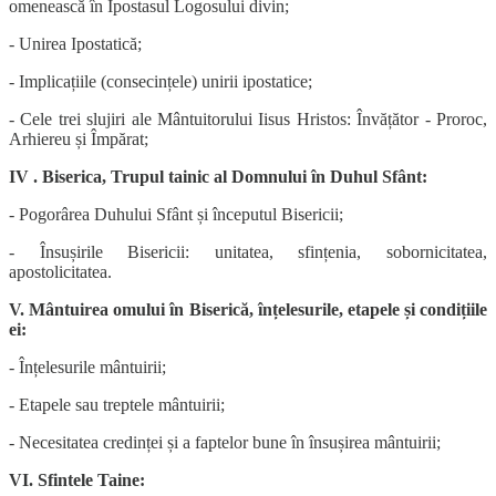
omenească în Ipostasul Logosului divin;
- Unirea Ipostatică;
- Implicațiile (consecințele) unirii ipostatice;
- Cele trei slujiri ale Mântuitorului Iisus Hristos: Învățător - Proroc,
Arhiereu și Împărat;
IV . Biserica, Trupul tainic al Domnului în Duhul Sfânt:
- Pogorârea Duhului Sfânt și începutul Bisericii;
- Însușirile Bisericii: unitatea, sfințenia, sobornicitatea,
apostolicitatea.
V. Mântuirea omului în Biserică, înțelesurile, etapele și condițiile
ei:
- Înțelesurile mântuirii;
- Etapele sau treptele mântuirii;
- Necesitatea credinței și a faptelor bune în însușirea mântuirii;
VI. Sfintele Taine: