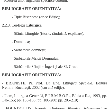
- Rostirea unor rugăciuni specifice cultului.
BIBLIOGRAFIE ORIENTATIVĂ:
- Tipic Bisericesc (orice Ediție);
2.2.3. Teologie Liturgică
- Sfânta Liturghie (istoric, rânduială, explicare);
- Duminica;
- Sărbătorile domnești;
- Sărbătorile Maicii Domnului;
- Sărbătorile Sfinților Îngeri și ale Sf. Cruci.
BIBLIOGRAFIE ORIENTATIVĂ:
- BRANIȘTE, Pr. Prof. Dr. Ene,
Liturgica Specială
, Editura
Nemira, București, 2002 (sau altă ediție);
- Idem, Liturgica Generală, E.I.B.M.B.O.R., Ediția a II-a, 1993, pp.
146-155; pp. 155-183; pp. 186-200; pp. 205-219;
- FOUNDOULIS, Ioannis
, Dialoguri liturgice. Răspunsuri la