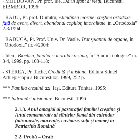
- MOLDOVAN, Pr. prof. Ilie,
Darul sfânt al vieții
, București,
EIBMBOR, 1996;
- RADU, Pr. prof. Dumitru,
Atitudinea moralei creștine ortodoxe
față
de avort, divorț, abandonul copiilor, imoralitate
, în „Ortodoxia”
2-3/1994;
- RĂDUCĂ, Pr. Prof. Univ. Dr. Vasile,
Transplantul de organe
, în
“Ortodoxia” nr. 4/2004;
- Idem,
Bioetica, familia si morala creștină
, în “Studii Teologice” nr.
3-4, 1999, pp. 103-118;
-
STEREA, Pr. Tache,
Credință și misiune
, Editura Sfintei
Arhiepiscopii a Bucureștilor, 1999,
252 p.
***
Familia creștină azi
, Iași, Editura Trinitas, 1995;
***
Îndrumări misionare
, București, 1996.
2.1.3.
Anul omagial al pastorației familiei creștine și
Anul comemorativ al sfintelor femei din calendar
(mironosițe, mucenițe, cuvioase, soții și mame) în
Patriarhia Română
2.2. Probă – Oral: