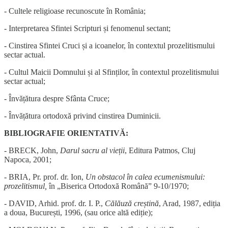
- Cultele religioase recunoscute în România;
- Interpretarea Sfintei Scripturi și fenomenul sectant;
- Cinstirea Sfintei Cruci și a icoanelor, în contextul prozelitismului
sectar actual.
- Cultul Maicii Domnului și al Sfinților, în contextul prozelitismului
sectar actual;
- Învățătura despre Sfânta Cruce;
- Învățătura ortodoxă privind cinstirea Duminicii.
BIBLIOGRAFIE ORIENTATIVĂ:
- BRECK, John,
Darul sacru al vieții
, Editura Patmos, Cluj
Napoca, 2001;
- BRIA, Pr. prof. dr. Ion,
Un obstacol în calea ecumenismului:
prozelitismul,
în „Biserica Ortodoxă Română” 9-10/1970;
- DAVID, Arhid. prof. dr. I. P.,
Călăuză creștină
, Arad, 1987, ediția
a doua, București, 1996, (sau orice altă ediție);