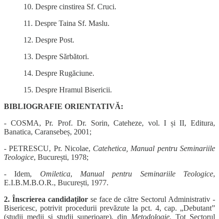
10. Despre cinstirea Sf. Cruci.
11. Despre Taina Sf. Maslu.
12. Despre Post.
13. Despre Sărbători.
14. Despre Rugăciune.
15. Despre Hramul Bisericii.
BIBLIOGRAFIE ORIENTATIVĂ:
- COSMA, Pr. Prof. Dr. Sorin, Cateheze, vol. I și II, Editura,
Banatica, Caransebeș, 2001;
- PETRESCU, Pr. Nicolae,
Catehetica, Manual pentru Seminariile
Teologice
, București, 1978;
- Idem,
Omiletica
,
Manual pentru Seminariile Teologice
,
E.I.B.M.B.O.R., București, 1977.
2. Înscrierea candidaților
se face de către Sectorul Administrativ -
Bisericesc, potrivit procedurii prevăzute la pct. 4, cap. „Debutant”
(studii medii și studii superioare), din
Metodologie.
Tot Sectorul