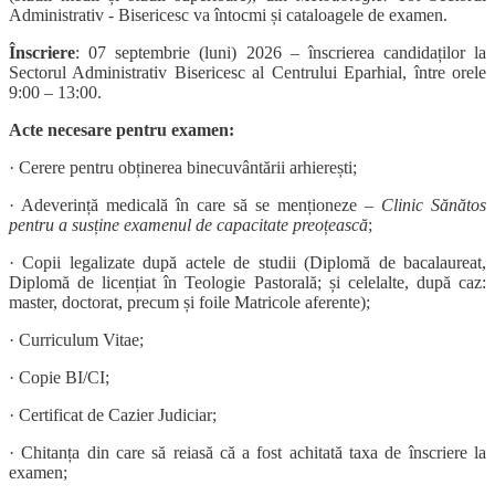
Administrativ - Bisericesc va întocmi și cataloagele de examen.
Înscriere
: 07 septembrie (luni) 2026 – înscrierea candidaților la
Sectorul Administrativ Bisericesc al Centrului Eparhial, între orele
9:00 – 13:00.
Acte necesare pentru examen:
· Cerere pentru obținerea binecuvântării arhierești;
· Adeverință medicală în care să se menționeze –
Clinic Sănătos
pentru a susține examenul de capacitate preoțească
;
· Copii legalizate după actele de studii (Diplomă de bacalaureat,
Diplomă de licențiat în Teologie Pastorală; și celelalte, după caz:
master, doctorat, precum și foile Matricole aferente);
· Curriculum Vitae;
· Copie BI/CI;
· Certificat de Cazier Judiciar;
· Chitanța din care să reiasă că a fost achitată taxa de înscriere la
examen;