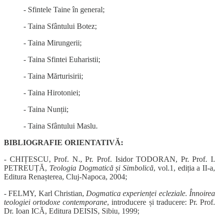
- Sfintele Taine în general;
- Taina Sfântului Botez;
- Taina Mirungerii;
- Taina Sfintei Euharistii;
- Taina Mărturisirii;
- Taina Hirotoniei;
- Taina Nunții;
- Taina Sfântului Maslu.
BIBLIOGRAFIE ORIENTATIVĂ:
- CHIȚESCU, Prof. N., Pr. Prof. Isidor TODORAN, Pr. Prof. I.
PETREUȚĂ,
Teologia Dogmatică și Simbolică
, vol.1, ediția a II-a,
Editura Renașterea, Cluj-Napoca, 2004;
- FELMY, Karl Christian,
Dogmatica experienței ecleziale. Înnoirea
teologiei ortodoxe contemporane
, introducere și traducere: Pr. Prof.
Dr. Ioan ICĂ, Editura DEISIS, Sibiu, 1999;