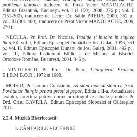
probleme liturgice
, traducere de Preot Victor MANOLACHE,
Editura Bizantină, București, vol. I (1-150), 2008, 276 p.; vol. II
(151-300), traducere de Lector Dr. Sabin PREDA, 2009, 352 p.;
vol. III (301-400), traducere de Preot Victor MANOLACHE, 2009,
270 p.
- NECULA, Pr. Prof. Dr. Nicolae,
Tradiție și înnoire în slujirea
liturgică
, vol. I, Editura Episcopiei Dunării de Jos, Galați, 1996, 351
p.; vol. II, Editura Episcopiei Dunării de Jos, Galați, 2001, 492 p. ;
vol. III, Editura Institutului Biblic și de Misiune al Bisericii
Ortodoxe Române, București, 2004, 346 p.
- VINTILESCU, Pr. Prof. Dr. Petre,
Liturghierul Explicat
,
E.I.B.M.B.O.R., 1972 și 1998.
- MOISIU, Pr. Iconom Constantin,
Să stăm bine să stăm cu frică.
Povățuitor liturgic pentru preoți și popor
, Ediția a II-a, Actualizarea
textului, corectura potrivit normelor ortografice actuale și notele: Pr.
Drd. Cristi GAVRILĂ, Editura Episcopiei Sloboziei și Călărașilor,
2011.
2.2.4. Muzică Bisericească:
1.
CÂNTĂRILE VECERNIEI