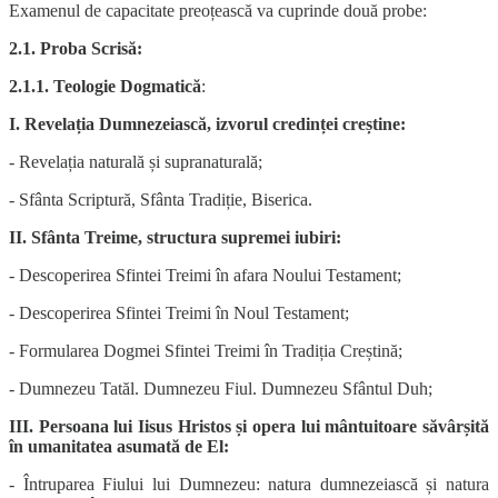
Examenul de capacitate preoțească va cuprinde două probe:
2.1. Proba Scrisă:
2.1.1. Teologie Dogmatică
:
I. Revelația Dumnezeiască, izvorul credinței creștine:
- Revelația naturală și supranaturală;
- Sfânta Scriptură, Sfânta Tradiție, Biserica.
II. Sfânta Treime, structura supremei iubiri:
- Descoperirea Sfintei Treimi în afara Noului Testament;
- Descoperirea Sfintei Treimi în Noul Testament;
- Formularea Dogmei Sfintei Treimi în Tradiția Creștină;
- Dumnezeu Tatăl. Dumnezeu Fiul. Dumnezeu Sfântul Duh;
III. Persoana lui Iisus Hristos și opera lui mântuitoare săvârșită
în umanitatea asumată de El:
- Întruparea Fiului lui Dumnezeu: natura dumnezeiască și natura