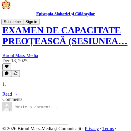
Episcopia Sloboziei și Călărașilor
Subscribe
Sign in
EXAMEN DE CAPACITATE
PREOȚEASCĂ (SESIUNEA…
Biroul Mass-Media
Dec 18, 2025
1.
Read →
Comments
© 2026 Biroul Mass-Media și Comunicații
·
Privacy
∙
Terms
∙