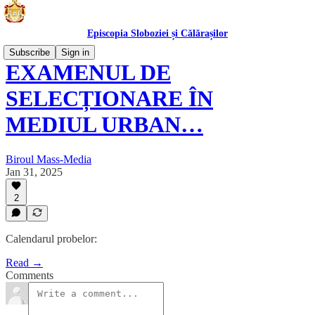
Episcopia Sloboziei și Călărașilor
Subscribe
Sign in
EXAMENUL DE
SELECȚIONARE ÎN
MEDIUL URBAN…
Biroul Mass-Media
Jan 31, 2025
2
Calendarul probelor:
Read →
Comments