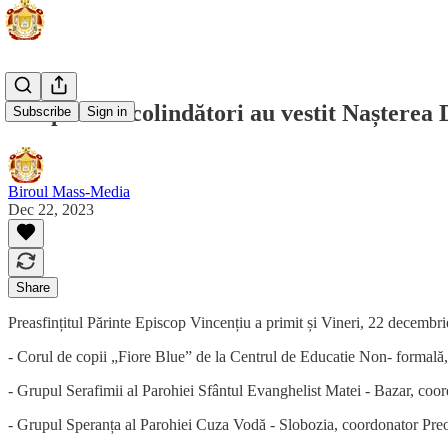
Grupuri de colindători au vestit Nașterea 
Subscribe
Sign in
Biroul Mass-Media
Dec 22, 2023
Share
Preasfințitul Părinte Episcop Vincențiu a primit și Vineri, 22 decembri
- Corul de copii „Fiore Blue” de la Centrul de Educatie Non- formală
- Grupul Serafimii al Parohiei Sfântul Evanghelist Matei - Bazar, coor
- Grupul Speranța al Parohiei Cuza Vodă - Slobozia, coordonator Pre