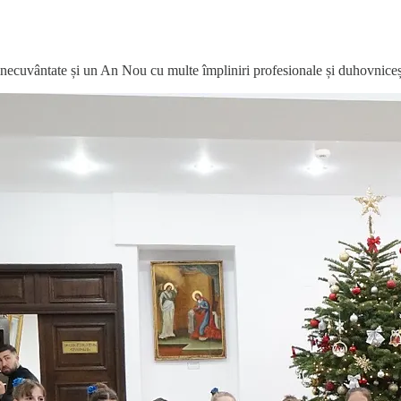
 binecuvântate și un An Nou cu multe împliniri profesionale și duhovniceș