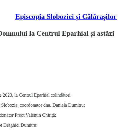
Episcopia Sloboziei și Călărașilor
Domnului la Centrul Eparhial și astăzi
e 2023, la Centrul Eparhial colindători:
, Slobozia, coordonator dna. Daniela Dumitru;
donator Preot Valentin Chiriță;
ot Drăghici Dumitru;