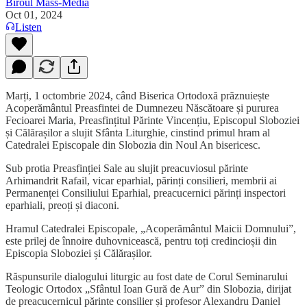
Biroul Mass-Media
Oct 01, 2024
Listen
Marți, 1 octombrie 2024, când Biserica Ortodoxă prăznuiește
Acoperământul Preasfintei de Dumnezeu Născătoare și pururea
Fecioarei Maria, Preasfințitul Părinte Vincențiu, Episcopul Sloboziei
și Călărașilor a slujit Sfânta Liturghie, cinstind primul hram al
Catedralei Episcopale din Slobozia din Noul An bisericesc.
Sub protia Preasfinției Sale au slujit preacuviosul părinte
Arhimandrit Rafail, vicar eparhial, părinți consilieri, membrii ai
Permanenței Consiliului Eparhial, preacucernici părinți inspectori
eparhiali, preoți și diaconi.
Hramul Catedralei Episcopale, „Acoperământul Maicii Domnului”,
este prilej de înnoire duhovnicească, pentru toți credincioșii din
Episcopia Sloboziei și Călărașilor.
Răspunsurile dialogului liturgic au fost date de Corul Seminarului
Teologic Ortodox „Sfântul Ioan Gură de Aur” din Slobozia, dirijat
de preacucernicul părinte consilier și profesor Alexandru Daniel