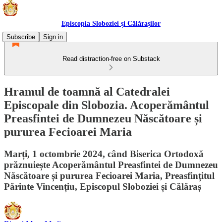
Episcopia Sloboziei și Călărașilor
Subscribe
Sign in
Read distraction-free on Substack
Hramul de toamnă al Catedralei
Episcopale din Slobozia. Acoperământul
Preasfintei de Dumnezeu Născătoare și
pururea Fecioarei Maria
Marți, 1 octombrie 2024, când Biserica Ortodoxă
prăznuiește Acoperământul Preasfintei de Dumnezeu
Născătoare și pururea Fecioarei Maria, Preasfințitul
Părinte Vincențiu, Episcopul Sloboziei și Călăraș