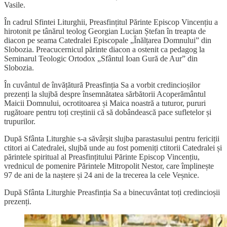
Vasile.
În cadrul Sfintei Liturghii, Preasfințitul Părinte Episcop Vincențiu a
hirotonit pe tânărul teolog Georgian Lucian Ștefan în treapta de
diacon pe seama Catedralei Episcopale „Înălțarea Domnului” din
Slobozia. Preacucernicul părinte diacon a ostenit ca pedagog la
Seminarul Teologic Ortodox „Sfântul Ioan Gură de Aur” din
Slobozia.
În cuvântul de învățătură Preasfinția Sa a vorbit credincioșilor
prezenți la slujbă despre însemnătatea sărbătorii Acoperământul
Maicii Domnului, ocrotitoarea și Maica noastră a tuturor, pururi
rugătoare pentru toți creștinii că să dobândească pace sufletelor și
trupurilor.
După Sfânta Liturghie s-a săvârșit slujba parastasului pentru fericiții
ctitori ai Catedralei, slujbă unde au fost pomeniți ctitorii Catedralei și
părintele spiritual al Preasfințitului Părinte Episcop Vincențiu,
vrednicul de pomenire Părintele Mitropolit Nestor, care împlinește
97 de ani de la naștere și 24 ani de la trecerea la cele Veșnice.
După Sfânta Liturghie Preasfinția Sa a binecuvântat toți credincioșii
prezenți.