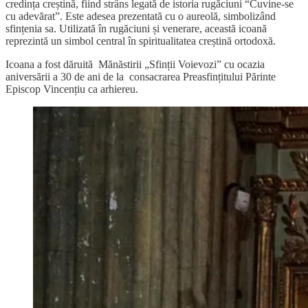
credința creștină, fiind strâns legată de istoria rugăciuni “Cuvine-se
cu adevărat”. Este adesea prezentată cu o aureolă, simbolizând
sfințenia sa. Utilizată în rugăciuni și venerare, această icoană
reprezintă un simbol central în spiritualitatea creștină ortodoxă.
Icoana a fost dăruită Mănăstirii „Sfinții Voievozi” cu ocazia
aniversării a 30 de ani de la consacrarea Preasfințitului Părinte
Episcop Vincențiu ca arhiereu.