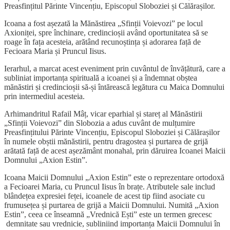
Preasfințitul Părinte Vincențiu, Episcopul Sloboziei și Călărașilor.
Icoana a fost așezată la Mănăstirea „Sfinții Voievozi” pe locul
Axioniței, spre închinare, credincioșii având oportunitatea să se
roage în fața acesteia, arătând recunoștința și adorarea față de
Fecioara Maria și Pruncul Iisus.
Ierarhul, a marcat acest eveniment prin cuvântul de învățătură, care a
subliniat importanța spirituală a icoanei și a îndemnat obștea
mănăstiri și credincioșii să-și întărească legătura cu Maica Domnului
prin intermediul acesteia.
Arhimandritul Rafail Mâț, vicar eparhial și stareț al Mănăstirii
„Sfinții Voievozi” din Slobozia a adus cuvânt de mulțumire
Preasfințitului Părinte Vincențiu, Episcopul Sloboziei și Călărașilor
în numele obștii mănăstirii, pentru dragostea și purtarea de grijă
arătată față de acest așezământ monahal, prin dăruirea Icoanei Maicii
Domnului „Axion Estin”.
Icoana Maicii Domnului „Axion Estin” este o reprezentare ortodoxă
a Fecioarei Maria, cu Pruncul Iisus în brațe. Atributele sale includ
blândețea expresiei feței, icoanele de acest tip fiind asociate cu
frumusețea și purtarea de grijă a Maicii Domnului. Numită „Axion
Estin”, ceea ce înseamnă „Vrednică Ești” este un termen grecesc
demnitate sau vrednicie, subliniind importanța Maicii Domnului în