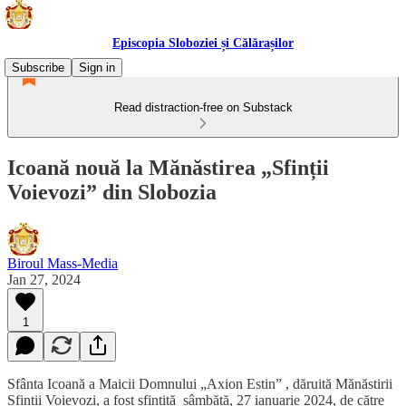
Episcopia Sloboziei și Călărașilor
Subscribe
Sign in
Read distraction-free on Substack
Icoană nouă la Mănăstirea „Sfinții
Voievozi” din Slobozia
Biroul Mass-Media
Jan 27, 2024
1
Sfânta Icoană a Maicii Domnului „Axion Estin” , dăruită Mănăstirii
Sfinții Voievozi, a fost sfințită sâmbătă, 27 ianuarie 2024, de către