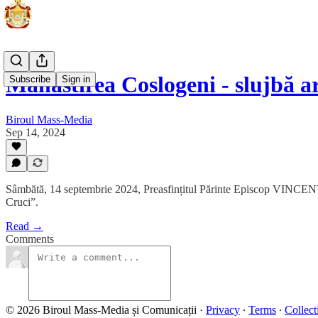
Mănăstirea Coslogeni - slujbă a
Subscribe
Sign in
Biroul Mass-Media
Sep 14, 2024
Sâmbătă, 14 septembrie 2024, Preasfințitul Părinte Episcop VINCENȚIU
Cruci”.
Read →
Comments
© 2026 Biroul Mass-Media și Comunicații
·
Privacy
∙
Terms
∙
Collect