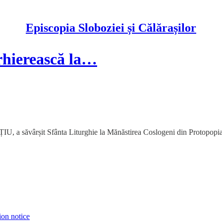
Episcopia Sloboziei și Călărașilor
rhierească la…
, a săvârșit Sfânta Liturghie la Mănăstirea Coslogeni din Protopopiatul
ion notice