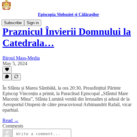
Episcopia Sloboziei și Călărașilor
Subscribe
Sign in
Praznicul Învierii Domnului la
Catedrala…
Biroul Mass-Media
May 5, 2024
În Sfânta și Marea Sâmbătă, la ora 20:30, Preasfințitul Părinte
Episcop Vincențiu a primit, la Paraclisul Episcopal „Sfântul Mare
Mucenic Mina”, Sfânta Lumină venită din Ierusalim și adusă de la
Aeroportul Otopeni de către preacuviosul Arhimandrit Rafail, vicar
eparhial.
Read →
Comments