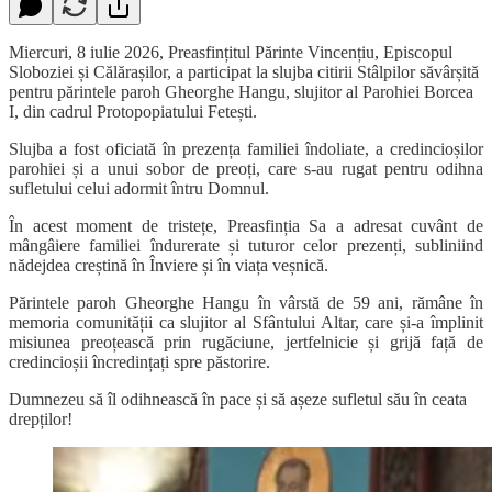
Miercuri, 8 iulie 2026, Preasfințitul Părinte Vincențiu, Episcopul
Sloboziei și Călărașilor, a participat la slujba citirii Stâlpilor săvârșită
pentru părintele paroh Gheorghe Hangu, slujitor al Parohiei Borcea
I, din cadrul Protopopiatului Fetești.
Slujba a fost oficiată în prezența familiei îndoliate, a credincioșilor
parohiei și a unui sobor de preoți, care s-au rugat pentru odihna
sufletului celui adormit întru Domnul.
În acest moment de tristețe, Preasfinția Sa a adresat cuvânt de
mângâiere familiei îndurerate și tuturor celor prezenți, subliniind
nădejdea creștină în Înviere și în viața veșnică.
Părintele paroh Gheorghe Hangu în vârstă de 59 ani, rămâne în
memoria comunității ca slujitor al Sfântului Altar, care și-a împlinit
misiunea preoțească prin rugăciune, jertfelnicie și grijă față de
credincioșii încredințați spre păstorire.
Dumnezeu să îl odihnească în pace și să așeze sufletul său în ceata
drepților!