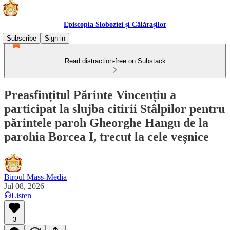
Episcopia Sloboziei și Călărașilor
Subscribe
Sign in
Read distraction-free on Substack
Preasfințitul Părinte Vincențiu a
participat la slujba citirii Stâlpilor pentru
părintele paroh Gheorghe Hangu de la
parohia Borcea I, trecut la cele veșnice
Biroul Mass-Media
Jul 08, 2026
Listen
3