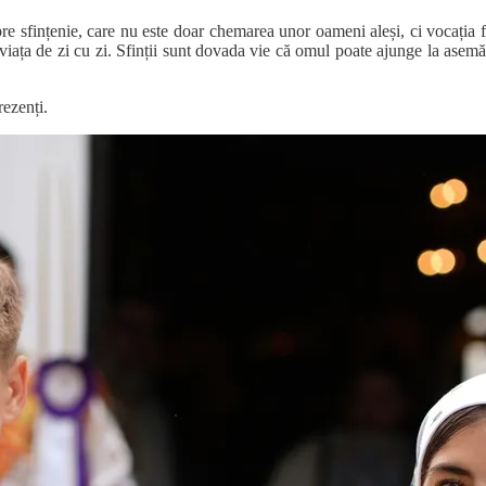
pre sfințenie, care nu este doar chemarea unor oameni aleși, ci vocația 
 în viața de zi cu zi. Sfinții sunt dovada vie că omul poate ajunge la as
rezenți.