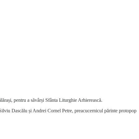
lărași, pentru a săvârși Sfânta Liturghie Arhierească.
 – Silviu Dascălu și Andrei Cornel Petre, preacucernicul părinte protopop