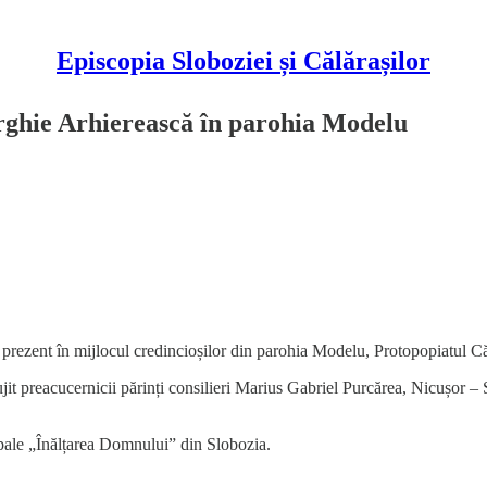
Episcopia Sloboziei și Călărașilor
rghie Arhierească în parohia Modelu
 prezent în mijlocul credincioșilor din parohia Modelu, Protopopiatul Că
slujit preacucernicii părinți consilieri Marius Gabriel Purcărea, Nicușor
copale „Înălțarea Domnului” din Slobozia.