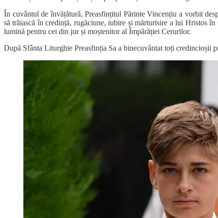
În cuvântul de învățătură, Preasfințitul Părinte Vincențiu a vorbit des
să trăiască în credință, rugăciune, iubire și mărturisire a lui Hristos
lumină pentru cei din jur și moștenitor al Împărăției Cerurilor.
După Sfânta Liturghie Preasfinția Sa a binecuvântat toți credincioșii p