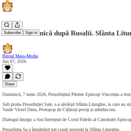
Prima Duminică după Rusalii. Sfânta Litu
Subscribe
Sign in
Biroul Mass-Media
Jun 07, 2026
Share
Duminică, 7 iunie 2026, Preasfințitul Părinte Episcop Vincențiu a fost
Sub protia Preasfinției Sale, s-a săvârșit Sfânta Liturghie, la care au 
Vasile Viorel Dinu, Protopop de Călărași preoți și arhidiaconi.
Dialogul liturgic a fost întreținut de Corul Fidelis al Catedralei Epis
Preasfinția Sa a împărtășit toți copiii prezenți la Sfânta Liturghie.