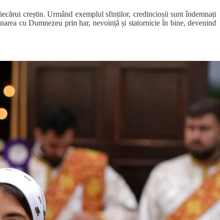
fiecărui creștin. Urmând exemplul sfinților, credincioșii sunt îndemnați
emănarea cu Dumnezeu prin har, nevoință și statornicie în bine, devenind