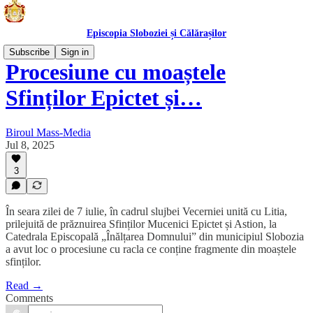
Episcopia Sloboziei și Călărașilor
Subscribe
Sign in
Procesiune cu moaștele
Sfinților Epictet și…
Biroul Mass-Media
Jul 8, 2025
3
În seara zilei de 7 iulie, în cadrul slujbei Vecerniei unită cu Litia,
prilejuită de prăznuirea Sfinților Mucenici Epictet și Astion, la
Catedrala Episcopală „Înălțarea Domnului” din municipiul Slobozia
a avut loc o procesiune cu racla ce conține fragmente din moaștele
sfinților.
Read →
Comments