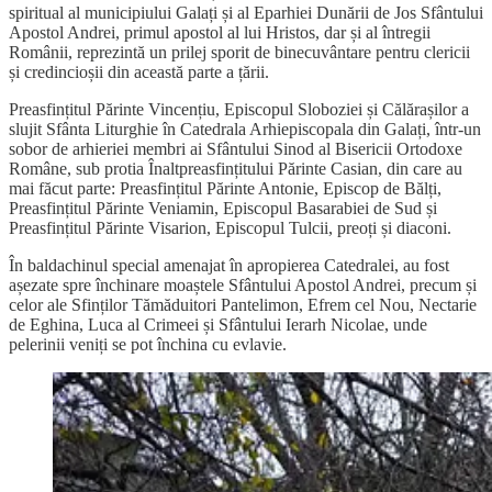
spiritual al municipiului Galați și al Eparhiei Dunării de Jos Sfântului
Apostol Andrei, primul apostol al lui Hristos, dar și al întregii
Românii, reprezintă un prilej sporit de binecuvântare pentru clericii
și credincioșii din această parte a țării.
Preasfințitul Părinte Vincențiu, Episcopul Sloboziei și Călărașilor a
slujit Sfânta Liturghie în Catedrala Arhiepiscopala din Galați, într-un
sobor de arhieriei membri ai Sfântului Sinod al Bisericii Ortodoxe
Române, sub protia Înaltpreasfințitului Părinte Casian, din care au
mai făcut parte: Preasfințitul Părinte Antonie, Episcop de Bălți,
Preasfințitul Părinte Veniamin, Episcopul Basarabiei de Sud și
Preasfințitul Părinte Visarion, Episcopul Tulcii, preoți și diaconi.
În baldachinul special amenajat în apropierea Catedralei, au fost
așezate spre închinare moaștele Sfântului Apostol Andrei, precum și
celor ale Sfinților Tămăduitori Pantelimon, Efrem cel Nou, Nectarie
de Eghina, Luca al Crimeei și Sfântului Ierarh Nicolae, unde
pelerinii veniți se pot închina cu evlavie.