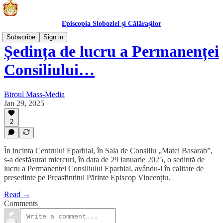
Episcopia Sloboziei și Călărașilor
Subscribe
Sign in
Ședința de lucru a Permanenței
Consiliului…
Biroul Mass-Media
Jan 29, 2025
2
În incinta Centrului Eparhial, în Sala de Consiliu „Matei Basarab”,
s-a desfășurat miercuri, în data de 29 ianuarie 2025, o ședință de
lucru a Permanenței Consiliului Eparhial, avându-l în calitate de
președinte pe Preasfințitul Părinte Episcop Vincențiu.
Read →
Comments