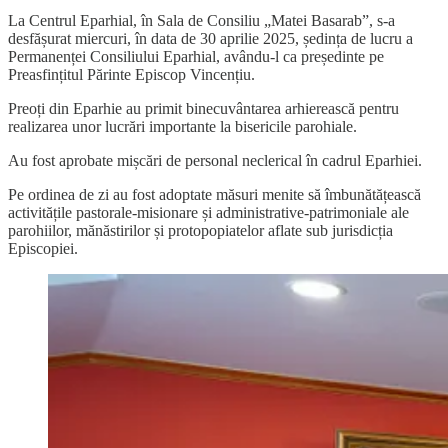
La Centrul Eparhial, în Sala de Consiliu „Matei Basarab”, s-a
desfășurat miercuri, în data de 30 aprilie 2025, ședința de lucru a
Permanenței Consiliului Eparhial, avându-l ca președinte pe
Preasfințitul Părinte Episcop Vincențiu.
Preoți din Eparhie au primit binecuvântarea arhierească pentru
realizarea unor lucrări importante la bisericile parohiale.
Au fost aprobate mișcări de personal neclerical în cadrul Eparhiei.
Pe ordinea de zi au fost adoptate măsuri menite să îmbunătățească
activitățile pastorale-misionare și administrative-patrimoniale ale
parohiilor, mănăstirilor și protopopiatelor aflate sub jurisdicția
Episcopiei.