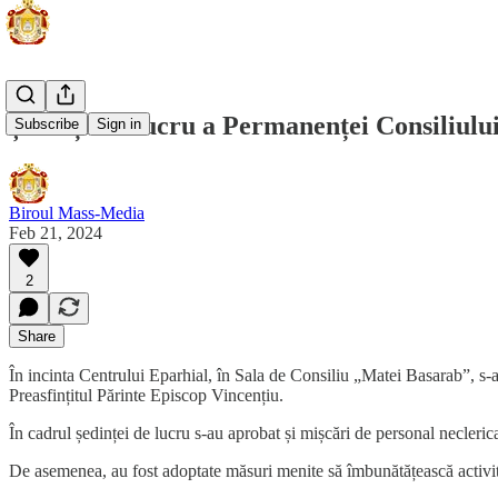
Ședința de lucru a Permanenței Consiliului
Subscribe
Sign in
Biroul Mass-Media
Feb 21, 2024
2
Share
În incinta Centrului Eparhial, în Sala de Consiliu „Matei Basarab”, s-a
Preasfințitul Părinte Episcop Vincențiu.
În cadrul ședinței de lucru s-au aprobat și mișcări de personal necleric
De asemenea, au fost adoptate măsuri menite să îmbunătățească activități