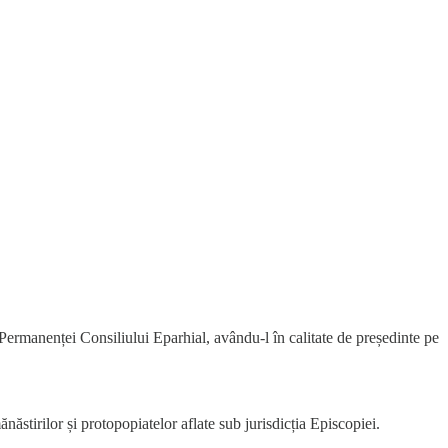
 Permanenței Consiliului Eparhial, avându-l în calitate de președinte pe
ăstirilor și protopopiatelor aflate sub jurisdicția Episcopiei.