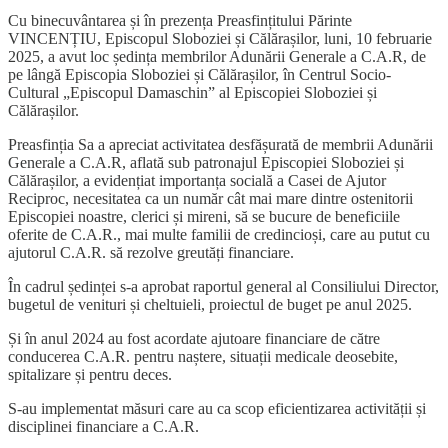
Cu binecuvântarea și în prezența Preasfințitului Părinte
VINCENȚIU, Episcopul Sloboziei și Călărașilor, luni, 10 februarie
2025, a avut loc ședința membrilor Adunării Generale a C.A.R, de
pe lângă Episcopia Sloboziei și Călărașilor, în Centrul Socio-
Cultural „Episcopul Damaschin” al Episcopiei Sloboziei și
Călărașilor.
Preasfinția Sa a apreciat activitatea desfășurată de membrii Adunării
Generale a C.A.R, aflată sub patronajul Episcopiei Sloboziei și
Călărașilor, a evidențiat importanța socială a Casei de Ajutor
Reciproc, necesitatea ca un număr cât mai mare dintre ostenitorii
Episcopiei noastre, clerici și mireni, să se bucure de beneficiile
oferite de C.A.R., mai multe familii de credincioși, care au putut cu
ajutorul C.A.R. să rezolve greutăți financiare.
În cadrul ședinței s-a aprobat raportul general al Consiliului Director,
bugetul de venituri și cheltuieli, proiectul de buget pe anul 2025.
Și în anul 2024 au fost acordate ajutoare financiare de către
conducerea C.A.R. pentru naștere, situații medicale deosebite,
spitalizare și pentru deces.
S-au implementat măsuri care au ca scop eficientizarea activității și
disciplinei financiare a C.A.R.