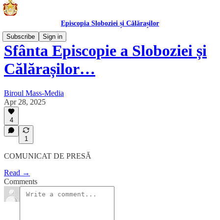
Episcopia Sloboziei și Călărașilor
Subscribe
Sign in
Sfânta Episcopie a Sloboziei și
Călărașilor…
Biroul Mass-Media
Apr 28, 2025
4
1
COMUNICAT DE PRESĂ
Read →
Comments