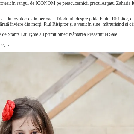
hirotesit în rangul de ICONOM pe preacucernicii preoți Argatu-Zaharia Iul
pas duhovnicesc din perioada Triodului, despre pilda Fiului Risipitor, de
rată înviere din morți. Fiul Risipitor și-a venit în sine, mărturisind și c
 de Sfânta Liturghie au primit binecuvântarea Preasfinției Sale.
ești.