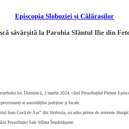
Episcopia Sloboziei și Călărașilor
ă săvârșită la Parohia Sfântul Ilie din Fete
 ierarhului lor, Duminică, 3 martie 2024, când Preasfințitul Părinte Episc
prezentanți ai autorităților județene și locale.
ul Ioan Gură de Aur” din Slobozia, au adus prinos de armonie liturgică 
mâna Preasfinției Sale Sfânta Împărtășanie.