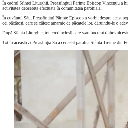
În cadrul Sfintei Liturghii, Preasfințitul Părinte Episcop Vincențiu a 
activitatea deosebită efectuată în comunitatea parohială.
În cuvântul Său, Preasfințitul Părinte Episcop a vorbit despre acest po
cei păcătoși, care se căiesc amarnic de păcatele lor, dăruindu-le o adevă
După Sfânta Liturghie, toți credincioșii care s-au bucurat duhovnicește
Tot în această zi Preasfinția Sa a cercetat parohia Sfânta Treime din Fet