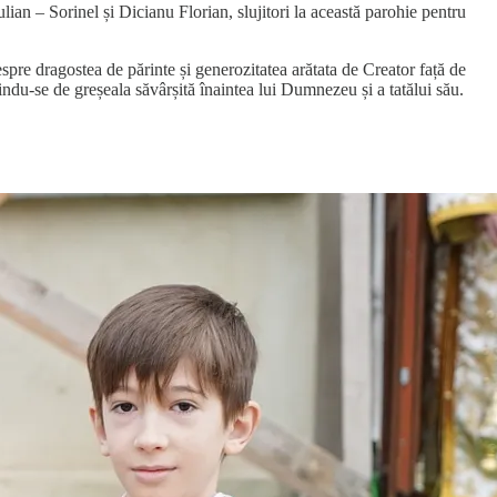
ian – Sorinel și Dicianu Florian, slujitori la această parohie pentru
spre dragostea de părinte și generozitatea arătata de Creator față de
ăindu-se de greșeala săvârșită înaintea lui Dumnezeu și a tatălui său.