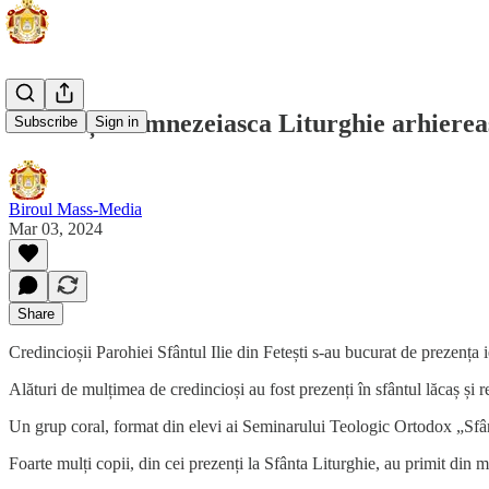
Sfânta și Dumnezeiasca Liturghie arhiereasc
Subscribe
Sign in
Biroul Mass-Media
Mar 03, 2024
Share
Credincioșii Parohiei Sfântul Ilie din Fetești s-au bucurat de prezența
Alături de mulțimea de credincioși au fost prezenți în sfântul lăcaș și re
Un grup coral, format din elevi ai Seminarului Teologic Ortodox „Sfânt
Foarte mulți copii, din cei prezenți la Sfânta Liturghie, au primit din 