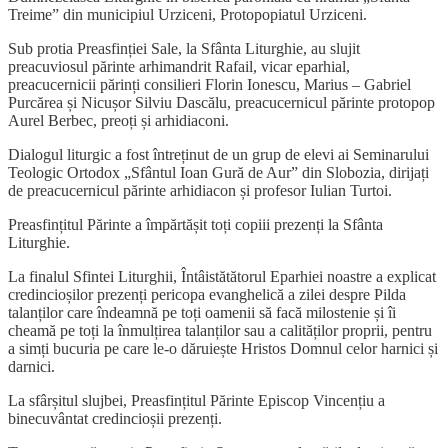
Treime” din municipiul Urziceni, Protopopiatul Urziceni.
Sub protia Preasfinției Sale, la Sfânta Liturghie, au slujit
preacuviosul părinte arhimandrit Rafail, vicar eparhial,
preacucernicii părinți consilieri Florin Ionescu, Marius – Gabriel
Purcărea și Nicușor Silviu Dascălu, preacucernicul părinte protopop
Aurel Berbec, preoți și arhidiaconi.
Dialogul liturgic a fost întreținut de un grup de elevi ai Seminarului
Teologic Ortodox „Sfântul Ioan Gură de Aur” din Slobozia, dirijați
de preacucernicul părinte arhidiacon și profesor Iulian Turtoi.
Preasfințitul Părinte a împărtășit toți copiii prezenți la Sfânta
Liturghie.
La finalul Sfintei Liturghii, Întâistătătorul Eparhiei noastre a explicat
credincioșilor prezenți pericopa evanghelică a zilei despre Pilda
talanților care îndeamnă pe toți oamenii să facă milostenie și îi
cheamă pe toți la înmulțirea talanților sau a calităților proprii, pentru
a simți bucuria pe care le-o dăruiește Hristos Domnul celor harnici și
darnici.
La sfârșitul slujbei, Preasfințitul Părinte Episcop Vincențiu a
binecuvântat credincioșii prezenți.