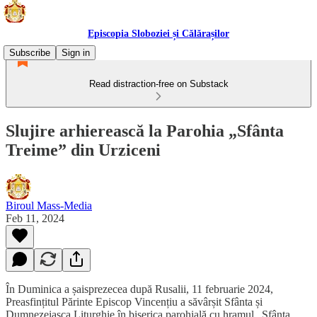
Episcopia Sloboziei și Călărașilor
Subscribe
Sign in
Read distraction-free on Substack
Slujire arhierească la Parohia „Sfânta
Treime” din Urziceni
Biroul Mass-Media
Feb 11, 2024
În Duminica a șaisprezecea după Rusalii, 11 februarie 2024,
Preasfințitul Părinte Episcop Vincențiu a săvârșit Sfânta și
Dumnezeiasca Liturghie în biserica parohială cu hramul „Sfânta