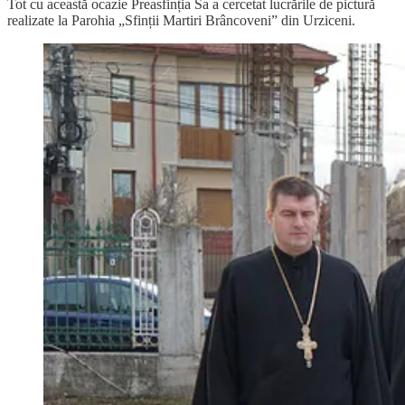
Tot cu această ocazie Preasfinția Sa a cercetat lucrările de pictură
realizate la Parohia „Sfinții Martiri Brâncoveni” din Urziceni.