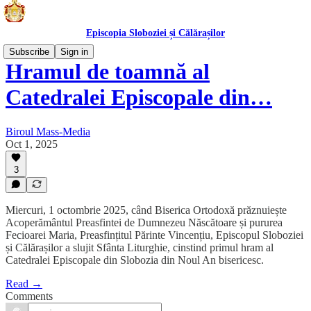
Episcopia Sloboziei și Călărașilor
Subscribe
Sign in
Hramul de toamnă al
Catedralei Episcopale din…
Biroul Mass-Media
Oct 1, 2025
3
Miercuri, 1 octombrie 2025, când Biserica Ortodoxă prăznuiește
Acoperământul Preasfintei de Dumnezeu Născătoare și pururea
Fecioarei Maria, Preasfințitul Părinte Vincențiu, Episcopul Sloboziei
și Călărașilor a slujit Sfânta Liturghie, cinstind primul hram al
Catedralei Episcopale din Slobozia din Noul An bisericesc.
Read →
Comments