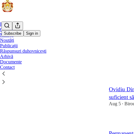
Home
Comunicate
Subscribe
Sign in
Mesaje
Noutăți
Publicații
Noută
Răspunsuri duhovnicești
Arhivă
Documente
Latest
Top
Contact
Răspunsuri 
Ovidiu Din
suficient s
Aug 5
Biro
•
1
Permanența