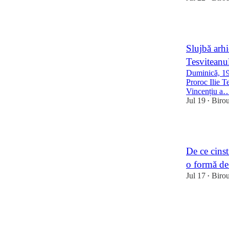
1
Slujbă arhi
Tesviteanu
Duminică, 19 
Proroc Ilie T
Vincențiu a
Jul 19
Biro
•
1
De ce cinst
o formă de 
Jul 17
Biro
•
2
2