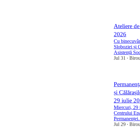
3
1
Ateliere de
2026
Cu binecuvânt
Sloboziei și 
Asistență So
Jul 31
Biro
•
Permanența
și Călărași
29 iulie 2
Miercuri, 29 
Centrului Epa
Permanențe
Jul 29
Biro
•