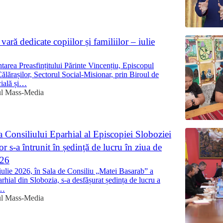
 vară dedicate copiilor și familiilor – iulie
area Preasfințitului Părinte Vincențiu, Episcopul
Călărașilor, Sectorul Social-Misionar, prin Biroul de
cială și…
ul Mass-Media
 Consiliului Eparhial al Episcopiei Sloboziei
lor s-a întrunit în ședință de lucru în ziua de
026
iulie 2026, în Sala de Consiliu „Matei Basarab” a
rhial din Slobozia, s-a desfășurat ședința de lucru a
i…
ul Mass-Media