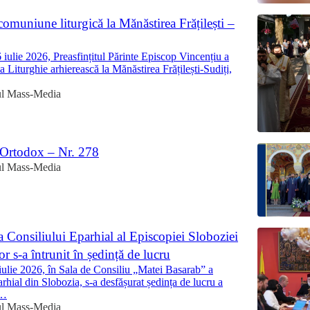
 comuniune liturgică la Mănăstirea Frățilești –
iulie 2026, Preasfințitul Părinte Episcop Vincențiu a
a Liturghie arhierească la Mănăstirea Frățilești-Sudiți,
ul Mass-Media
 Ortodox – Nr. 278
ul Mass-Media
 Consiliului Eparhial al Episcopiei Sloboziei
lor s-a întrunit în ședință de lucru
iulie 2026, în Sala de Consiliu „Matei Basarab” a
rhial din Slobozia, s-a desfășurat ședința de lucru a
i…
ul Mass-Media