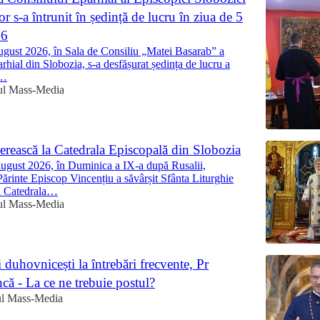
lor s-a întrunit în ședință de lucru în ziua de 5
26
ugust 2026, în Sala de Consiliu „Matei Basarab” a
rhial din Slobozia, s-a desfășurat ședința de lucru a
i…
ul Mass-Media
ierească la Catedrala Episcopală din Slobozia
august 2026, în Duminica a IX-a după Rusalii,
 Părinte Episcop Vincențiu a săvârșit Sfânta Liturghie
la Catedrala…
ul Mass-Media
duhovnicești la întrebări frecvente, Pr
că - La ce ne trebuie postul?
ul Mass-Media