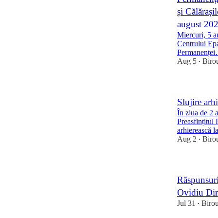
și Călărași
august 20
Miercuri, 5 a
Centrului Epa
Permanențe
Aug 5
Biro
•
Slujire arh
În ziua de 2 
Preasfințitul
arhierească 
Aug 2
Biro
•
Răspunsuri 
Ovidiu Din
Jul 31
Biro
•