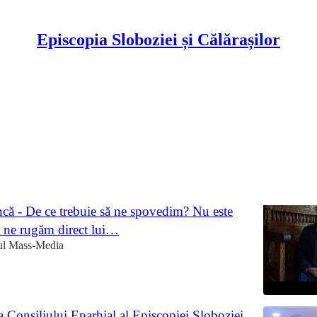
Episcopia Sloboziei și Călărașilor
ți
Discussions
duhovnicești la întrebări frecvente, Pr
că - De ce trebuie să ne spovedim? Nu este
ă ne rugăm direct lui…
ul Mass-Media
 Consiliului Eparhial al Episcopiei Sloboziei