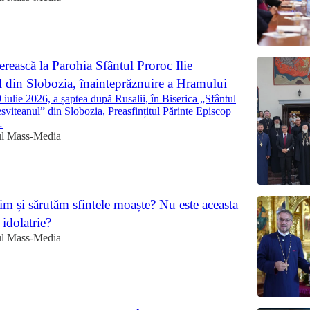
erească la Parohia Sfântul Proroc Ilie
l din Slobozia, înainteprăznuire a Hramului
iulie 2026, a șaptea după Rusalii, în Biserica „Sfântul
esviteanul” din Slobozia, Preasfințitul Părinte Episcop
…
ul Mass-Media
im și sărutăm sfintele moaște? Nu este aceasta
idolatrie?
ul Mass-Media